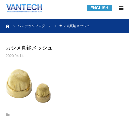
ENGLISH
HOME
ーム
バンテックブログ
カシメ真鍮メッシュ
フィルター規格品
カシメ真鍮メッシュ
2020.04.14
フィルターの知識
フィルターの製作事例
課題解決事例
会社紹介
採用情報