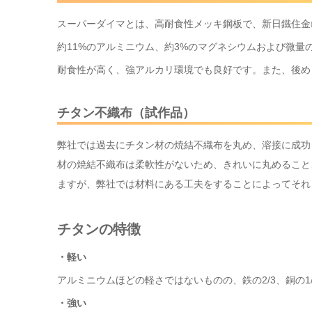
スーパーダイマとは、高耐食性メッキ鋼板で、新日鐵住金
約11%のアルミニウム、約3%のマグネシウムおよび微量
耐食性が高く、強アルカリ環境でも良好です。また、後め
チタン不織布（試作品）
弊社では過去にチタン材の焼結不織布を丸め、溶接に成功
材の焼結不織布は柔軟性がないため、きれいに丸めること
ますが、弊社では材料にある工夫をすることによってそれ
チタンの特徴
・軽い
アルミニウムほどの軽さではないものの、鉄の2/3、銅の1
・強い