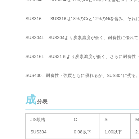
SUS316……SUS316は18%のCrと12%のNiを含
SUS304L…SUS304より炭素濃度が低く、耐食性に優れて
SUS316L…SUS31６より炭素濃度が低く、さらに耐食
SUS430…耐食性・強度ともに優れるが、SUS304に劣
成
分表
JIS規格
C
Si
M
SUS304
0.08以下
1.00以下
2