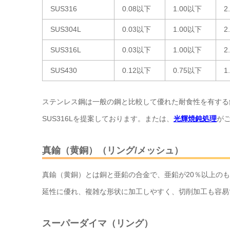
SUS316
0.08以下
1.00以下
2
SUS304L
0.03以下
1.00以下
2
SUS316L
0.03以下
1.00以下
2
SUS430
0.12以下
0.75以下
1
ステンレス鋼は一般の鋼と比較して優れた耐食性を有する
SUS316Lを提案しております。または、
光輝焼鈍処理
が
真鍮（黄銅）（リング/メッシュ）
真鍮（黄銅）とは銅と亜鉛の合金で、亜鉛が20％以上の
延性に優れ、複雑な形状に加工しやすく、切削加工も容易
スーパーダイマ（リング）