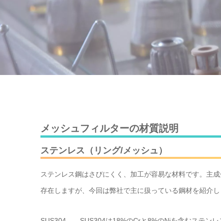
メッシュフィルターの材質説明
ステンレス（リング/メッシュ）
ステンレス鋼はさびにくく、加工が容易な材料です。主成分
存在しますが、今回は弊社で主に扱っている鋼材を紹介し
SUS304……SUS304は18%のCrと8%のNiを含む