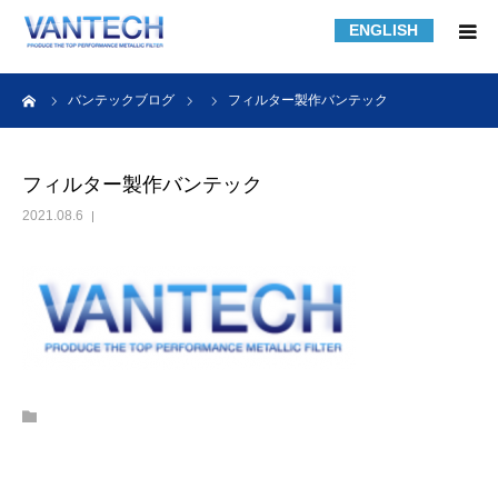
ENGLISH
HOME
ーム
バンテックブログ
フィルター製作バンテック
フィルター規格品
フィルター製作バンテック
2021.08.6
フィルターの知識
フィルターの製作事例
課題解決事例
会社紹介
採用情報