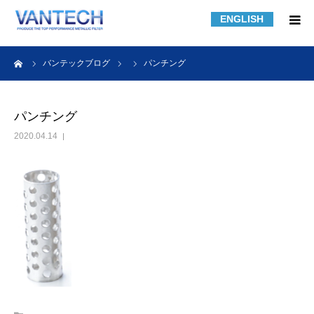
ENGLISH
HOME
ーム
バンテックブログ
パンチング
フィルター規格品
パンチング
2020.04.14
フィルターの知識
フィルターの製作事例
課題解決事例
会社紹介
採用情報