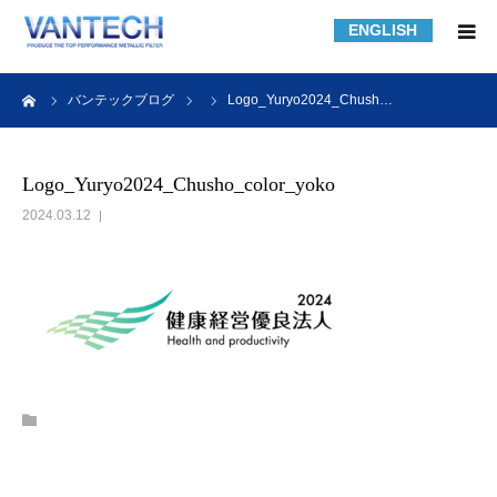
ENGLISH
HOME
ーム
バンテックブログ
Logo_Yuryo2024_Chush…
フィルター規格品
Logo_Yuryo2024_Chusho_color_yoko
2024.03.12
フィルターの知識
フィルターの製作事例
課題解決事例
会社紹介
採用情報