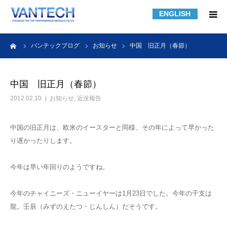
ENGLISH
HOME
ーム
バンテックブログ
お知らせ
中国 旧正月（春節）
フィルター規格品
中国 旧正月（春節）
2012.02.10
お知らせ
,
近況報告
フィルターの知識
中国の旧正月は、欧米のイースターと同様、その年によって早かった
フィルターの製作事例
り遅かったりします。
課題解決事例
今年は早い年回りのようですね。
会社紹介
今年のチャイニーズ・ニューイヤーは1月23日でした。今年の干支は
龍。壬辰（みずのえたつ・じんしん）だそうです。
採用情報