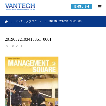
ENGLISH
HOME
ーム
バンテックブログ
20190322103413361_00…
フィルター規格品
20190322103413361_0001
2019.03.22
フィルターの知識
フィルターの製作事例
課題解決事例
会社紹介
採用情報