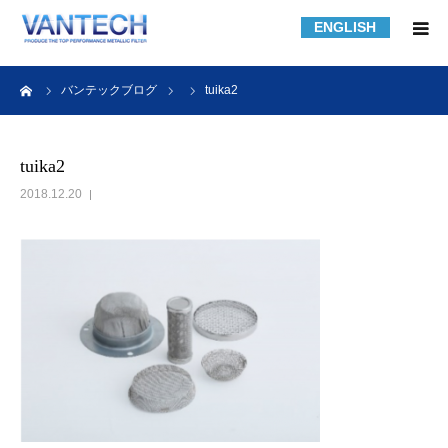
ENGLISH
HOME
ーム
バンテックブログ
tuika2
フィルター規格品
tuika2
2018.12.20
フィルターの知識
フィルターの製作事例
課題解決事例
会社紹介
採用情報