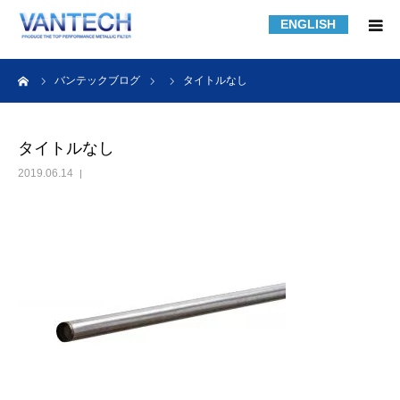
ENGLISH
HOME
ーム
バンテックブログ
タイトルなし
フィルター規格品
タイトルなし
2019.06.14
フィルターの知識
フィルターの製作事例
課題解決事例
会社紹介
採用情報