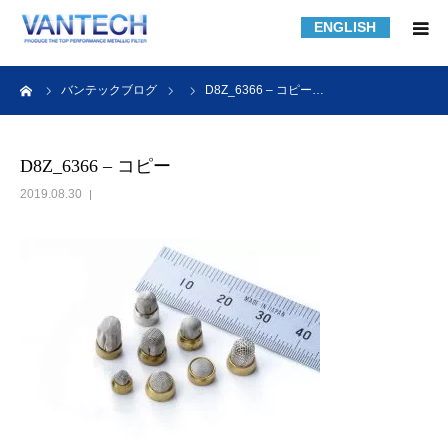
ENGLISH
HOME
ーム
バンテックブログ
D8Z_6366 – コピー…
フィルター規格品
D8Z_6366 – コピー
2019.08.30
フィルターの知識
フィルターの製作事例
課題解決事例
会社紹介
採用情報