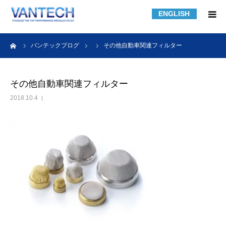
ENGLISH
HOME
ーム
バンテックブログ
その他自動車関連フィルター
フィルター規格品
その他自動車関連フィルター
2018.10.4
フィルターの知識
フィルターの製作事例
課題解決事例
会社紹介
採用情報