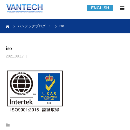
ENGLISH
HOME
ーム
バンテックブログ
iso
フィルター規格品
iso
2021.08.17
フィルターの知識
フィルターの製作事例
課題解決事例
会社紹介
採用情報