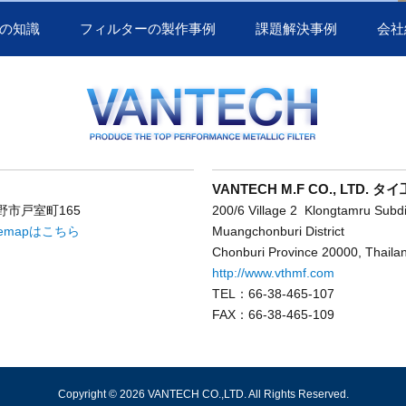
の知識
フィルターの製作事例
課題解決事例
会社
VANTECH M.F CO., LTD. タ
野市戸室町165
200/6 Village 2 Klongtamru Subdis
lemapはこちら
Muangchonburi District
Chonburi Province 20000, Thaila
http://www.vthmf.com
TEL：66-38-465-107
FAX：66-38-465-109
Copyright ©
2026 VANTECH CO.,LTD. All Rights Reserved.