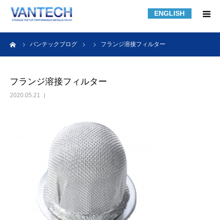
ENGLISH
HOME
ーム
バンテックブログ
フランジ溶接フィルター
フィルター規格品
フランジ溶接フィルター
2020.05.21
フィルターの知識
フィルターの製作事例
課題解決事例
会社紹介
採用情報