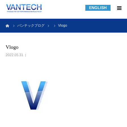
ENGLISH
HOME
ーム
バンテックブログ
Vlogo
フィルター規格品
Vlogo
2022.05.31
フィルターの知識
フィルターの製作事例
課題解決事例
会社紹介
採用情報